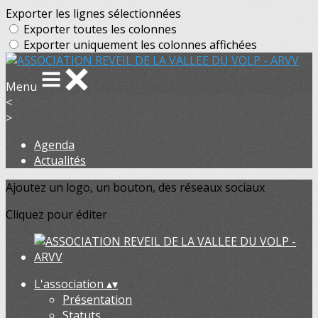
Exporter les lignes sélectionnées
Exporter toutes les colonnes
Exporter uniquement les colonnes affichées
Menu
<
>
Agenda
Actualités
Ajoutez un logo, un bouton, des réseaux sociaux
Cliquez pour éditer
L'association
▴
▾
Présentation
Statuts