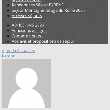
Randonnées Séjour PYRENE
Séjour Montagne refuge du Rulhe 2026
Archives séjours
ADHESIONS 2026
Adhésions en ligne
Contactez-nous...
Vos avis et propositions de séjour
Agenda
Actualités
Retour