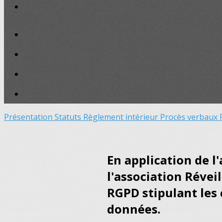
Présentation
Statuts
Règlement intérieur
Procès verbaux
En application de l
l'association Réveil
RGPD stipulant les 
données.