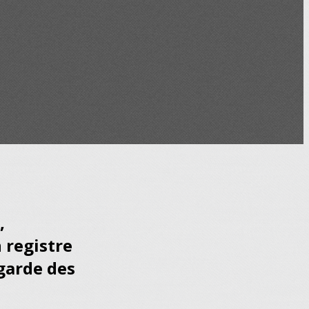
,
n registre
egarde des