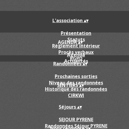
L'association
▴
▾
Présentation
Statuts
AGENDA
▴
▾
Règlement intérieur
Procès verbaux
Agenda
RGPD
Actualités
Randonnées
▴
▾
Prochaines sorties
Niveau des randonnées
SENTIERS
▴
▾
Historique des randonnées
CIRKWI
Séjours
▴
▾
SEJOUR PYRENE
Randonnées Séjour PYRENE
Nous rejoindre
▴
▾