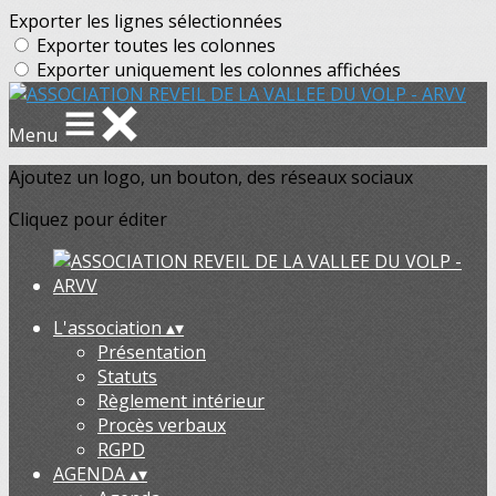
Exporter les lignes sélectionnées
Exporter toutes les colonnes
Exporter uniquement les colonnes affichées
Menu
Ajoutez un logo, un bouton, des réseaux sociaux
Cliquez pour éditer
L'association
▴
▾
Présentation
Statuts
Règlement intérieur
Procès verbaux
RGPD
AGENDA
▴
▾