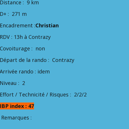
Distance : 9 km
D+ : 271 m
Encadrement :
Christian
RDV : 13h à Contrazy
Covoiturage : non
Départ de la rando : Contrazy
Arrivée rando : idem
Niveau : 2
Effort / Technicité / Risques : 2/2/2
IBP index : 47
Remarques :