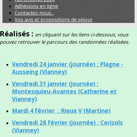
Adhésions en ligne
Contactez-nous...
Vos avis et propositions de séjour
Réalisés :
en cliquant sur les liens ci-dessous, vous
pouvez retrouver le parcours des randonnées réalisées.
Vendredi 24 janvier (journée) : Plagne -
Ausseing (Vianney
)
Vendredi 31 janvier (journée) :
Montesquieu-Avantes (Catherine et
Vianney)
Mardi 4 février : Rieux V (Martine)
Vendredi 28 février (journée) : Cerizols
(Vianney)