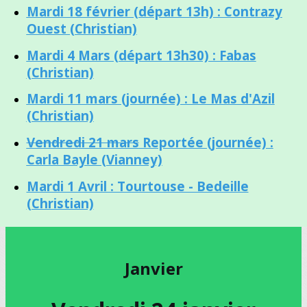
Mardi 18 février (départ 13h) : Contrazy
Ouest (Christian)
Mardi 4 Mars (départ 13h30) : Fabas
(Christian)
Mardi 11 mars (journée) : Le Mas d'Azil
(Christian)
Vendredi 21 mars
Reportée (journée) :
Carla Bayle (Vianney)
Mardi 1 Avril : Tourtouse - Bedeille
(Christian)
Janvier