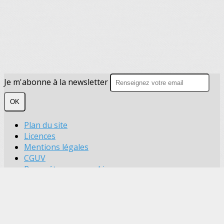
Je m'abonne à la newsletter
OK
Plan du site
Licences
Mentions légales
CGUV
Paramétrer vos cookies
Se connecter
Propulsé par AssoConnect, le logiciel des
associations de Loisirs