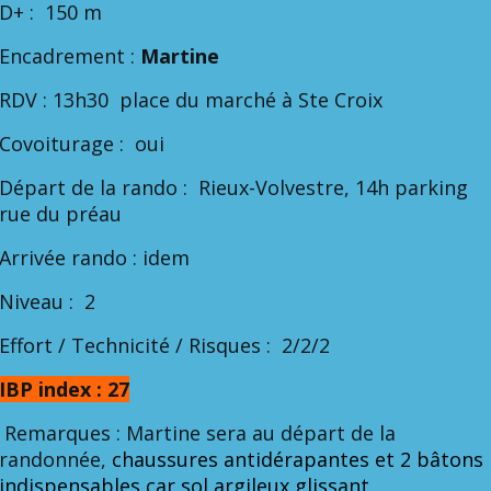
D+ : 150 m
Encadrement :
Martine
RDV : 13h30 place du marché à Ste Croix
Covoiturage : oui
Départ de la rando : Rieux-Volvestre, 14h parking
rue du préau
Arrivée rando : idem
Niveau : 2
Effort / Technicité / Risques : 2/2/2
IBP index : 27
Remarques : Martine sera au départ de la
randonnée,
chaussures antidérapantes et 2 bâtons
indispensables car sol argileux glissant